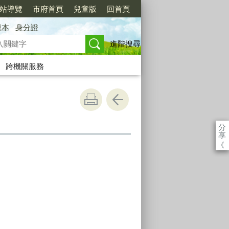
站導覽
市府首頁
兒童版
回首頁
謄本
身分證
進階搜尋
跨機關服務
分
享
《