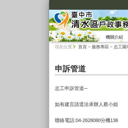
:::
機關介紹
:::
現在位置
首頁
>
服務專區
>
志工園
申訴管道
志工申訴管道─
如有建言請逕洽承辦人蔡小姐
聯絡電話:04-2628080分機136